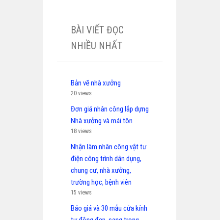
BÀI VIẾT ĐỌC
NHIỀU NHẤT
Bản vẽ nhà xưởng
20 views
Đơn giá nhân công lắp dựng
Nhà xưởng và mái tôn
18 views
Nhận làm nhân công vật tư
điện công trình dân dụng,
chung cư, nhà xưởng,
trường học, bệnh viên
15 views
Báo giá và 30 mẫu cửa kính
tự động đẹp, sang trọng,