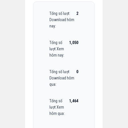
Tổng số lượt
2
Download hôm
nay:
Tổng số
1,050
lượt Xem
hôm nay:
Tổng số lượt
0
Download hôm
qua:
Tổng số
1,464
lượt Xem
hôm qua: