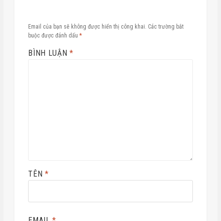
Email của bạn sẽ không được hiển thị công khai.
Các trường bắt
buộc được đánh dấu
*
BÌNH LUẬN
*
TÊN
*
EMAIL
*