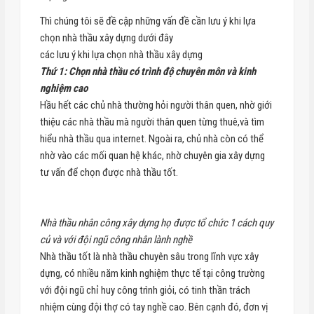
Thì chúng tôi sẽ đề cập những vấn đề cần lưu ý khi lựa
chọn nhà thầu xây dựng dưới đây
các lưu ý khi lựa chọn nhà thầu xây dựng
Thứ 1: Chọn nhà thầu có trình độ chuyên môn và kinh
nghiệm cao
Hầu hết các chủ nhà thường hỏi người thân quen, nhờ giới
thiệu các nhà thầu mà người thân quen từng thuê,và tìm
hiểu nhà thầu qua internet. Ngoài ra, chủ nhà còn có thể
nhờ vào các mối quan hệ khác, nhờ chuyên gia xây dựng
tư vấn để chọn được nhà thầu tốt.
Nhà thầu nhân công xây dựng họ được tổ chức 1 cách quy
củ và với đội ngũ công nhân lành nghề
Nhà thầu tốt là nhà thầu chuyên sâu trong lĩnh vực xây
dựng, có nhiều năm kinh nghiệm thực tế tại công trường
với đội ngũ chỉ huy công trình giỏi, có tinh thần trách
nhiệm cùng đội thợ có tay nghề cao. Bên cạnh đó, đơn vị