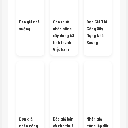
Báo giá nhà
Cho thuê
Đơn Giá Thi
xưởng
nhân công
Công Xây
xây dựng 63
Dựng Nhà
tỉnh thành
Xưởng
Việt Nam
Đơn giá
Báo giá bán
Nhận gia
nhân công
và cho thuê
công lắp đặt