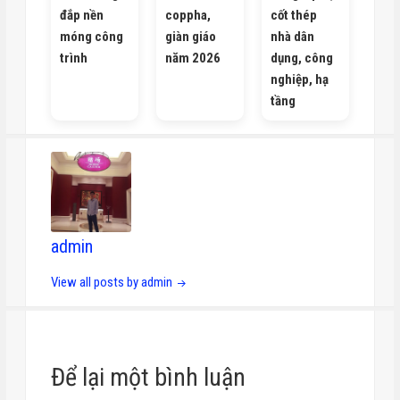
đắp nền
coppha,
cốt thép
móng công
giàn giáo
nhà dân
trình
năm 2026
dụng, công
nghiệp, hạ
tầng
admin
View all posts by admin
Để lại một bình luận