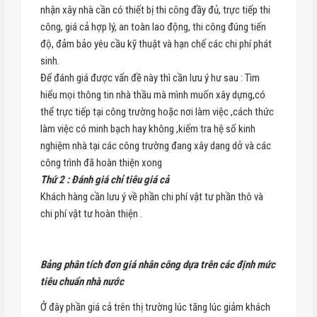
nhận xây nhà cần có thiết bị thi công đầy đủ, trực tiếp thi
công, giá cả hợp lý, an toàn lao động, thi công đúng tiến
độ, đảm bảo yêu cầu kỹ thuật và hạn chế các chi phí phát
sinh.
Để đánh giá được vấn đề này thì cần lưu ý hư sau : Tìm
hiểu mọi thông tin nhà thầu mà mình muốn xây dựng,có
thể trực tiếp tại công trường hoặc nơi làm việc ,cách thức
làm việc có minh bạch hay không ,kiếm tra hệ số kinh
nghiệm nhà tại các công trường đang xây dang dở và các
công trình đã hoàn thiện xong
Thứ 2 : Đánh giá chỉ tiêu giá cả
Khách hàng cần lưu ý về phần chi phí vật tư phần thô và
chi phí vật tư hoàn thiện .
Bảng phân tích đơn giá nhân công dựa trên các định mức
tiêu chuẩn nhà nước
Ở đây phần giá cả trên thị trường lúc tăng lúc giảm khách