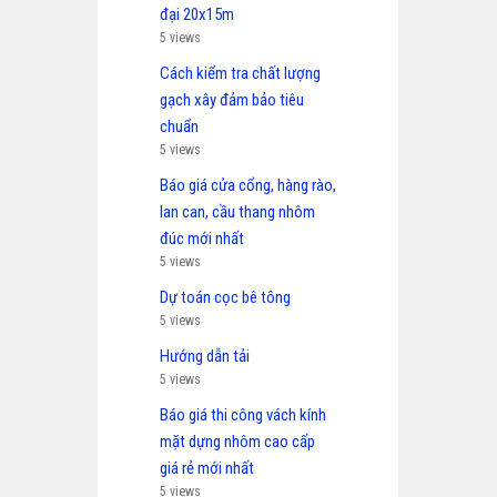
đại 20x15m
5 views
Cách kiểm tra chất lượng
gạch xây đảm bảo tiêu
chuẩn
5 views
Báo giá cửa cổng, hàng rào,
lan can, cầu thang nhôm
đúc mới nhất
5 views
Dự toán cọc bê tông
5 views
Hướng dẫn tải
5 views
Báo giá thi công vách kính
mặt dựng nhôm cao cấp
giá rẻ mới nhất
5 views