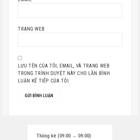
TRANG WEB
LƯU TÊN CỦA TÔI, EMAIL, VÀ TRANG WEB
TRONG TRÌNH DUYỆT NÀY CHO LẦN BÌNH
LUẬN KẾ TIẾP CỦA TÔI.
Thống kê (09:00 → 09:00)