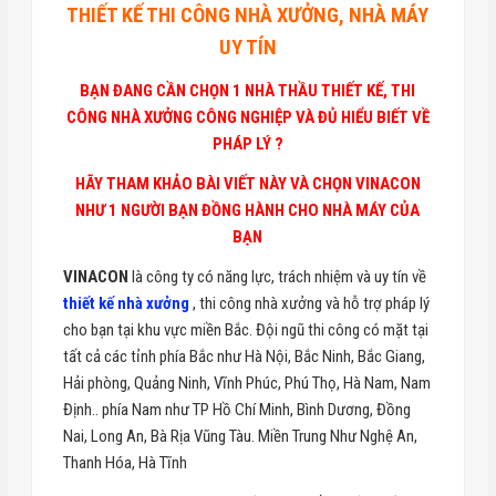
THIẾT KẾ THI CÔNG NHÀ XƯỞNG, NHÀ MÁY
UY TÍN
BẠN ĐANG CẦN CHỌN 1 NHÀ THẦU THIẾT KẾ, THI
CÔNG NHÀ XƯỞNG CÔNG NGHIỆP VÀ ĐỦ HIỂU BIẾT VỀ
PHÁP LÝ ?
HÃY THAM KHẢO BÀI VIẾT NÀY VÀ CHỌN VINACON
NHƯ 1 NGƯỜI BẠN ĐỒNG HÀNH CHO NHÀ MÁY CỦA
BẠN
VINACON
là công ty có năng lực, trách nhiệm và uy tín về
thiết kế nhà xưởng
, thi công nhà xưởng và hỗ trợ pháp lý
cho bạn tại khu vực miền Bắc. Đội ngũ thi công có mặt tại
tất cả các tỉnh phía Bắc như Hà Nội, Bắc Ninh, Bắc Giang,
Hải phòng, Quảng Ninh, Vĩnh Phúc, Phú Thọ, Hà Nam, Nam
Định.. phía Nam như TP Hồ Chí Minh, Bình Dương, Đồng
Nai, Long An, Bà Rịa Vũng Tàu. Miền Trung Như Nghệ An,
Thanh Hóa, Hà Tĩnh