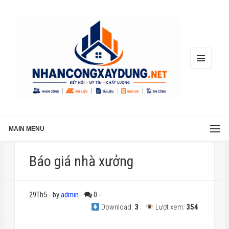
MENU
AND
WIDGETS
MAIN MENU
Báo giá nhà xưởng
29Th5
-
by
admin
-
0
-
Download:
3
Lượt xem:
354