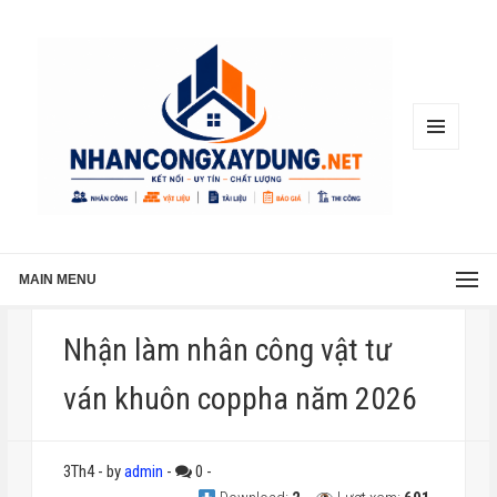
MENU
AND
WIDGETS
MAIN MENU
Nhận làm nhân công vật tư
ván khuôn coppha năm 2026
3Th4
-
by
admin
-
0
-