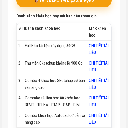
TẢI VỀ KHO TÀI LIỆU XÂY DỰNG
Danh sách khóa học hay mà bạn nên tham gia:
STT
Danh sách khóa học
Link khóa
học
1
Full Kho tài liệu xây dựng 30GB
CHI TIẾT TÀI
LIỆU
2
Thư viện Sketchup khổng lồ 900 Gb
CHI TIẾT TÀI
LIỆU
3
Combo 4 khóa học Sketchup cơ bản
CHI TIẾT TÀI
và nâng cao
LIỆU
4
Commbo tài liệu học 80 khóa học
CHI TIẾT TÀI
REVIT - TELKA - ETAP - SAP - BIM ...
LIỆU
5
Combo khóa học Autocad cơ bản và
CHI TIẾT TÀI
nâng cao
LIỆU