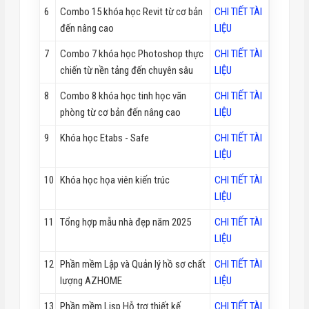
6
Combo 15 khóa học Revit từ cơ bản
CHI TIẾT TÀI
đến nâng cao
LIỆU
7
Combo 7 khóa học Photoshop thực
CHI TIẾT TÀI
chiến từ nền tảng đến chuyên sâu
LIỆU
8
Combo 8 khóa học tinh học văn
CHI TIẾT TÀI
phòng từ cơ bản đến nâng cao
LIỆU
9
Khóa học Etabs - Safe
CHI TIẾT TÀI
LIỆU
10
Khóa học họa viên kiến trúc
CHI TIẾT TÀI
LIỆU
11
Tổng hợp mẫu nhà đẹp năm 2025
CHI TIẾT TÀI
LIỆU
12
Phần mềm Lập và Quản lý hồ sơ chất
CHI TIẾT TÀI
lượng AZHOME
LIỆU
13
Phần mềm Lisp Hỗ trợ thiết kế
CHI TIẾT TÀI