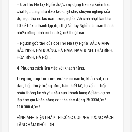
– Đội Thợ Nề tay Nghề được xây dựng trên sự kiểm tra,
chắt lọc cũng như đào tạo chặt chẽ, chuyên nghiệp của
đội ngũ thợ nề lâu năm trong nghề. Với sinh nhật lần thứ
10 kể từ khi thành lập,đội Thợ Nề tay Nghề đã hoàn thành
nhiều công trình có tính kỹ, mỹ thuật cao.
– Nguồn gốc thợ của đội Thợ Nề tay Nghề: BẮC GIANG,
BẮC NINH, HẢI DƯƠNG, HÀ NAM, NAM ĐỊNH, THÁI BÌNH,
HÒA BÌNH, HÀ NỘI…
4. Phương cách làm việc với khách hàng:
thegioigianphoi.com.vn/
sẽ cử cán bộ khảo sát, đo
đạc, tiếp thu ý tưởng, đọc, bàn thiết kế, tư vấn, … tiếp
nhận thông tin và yêu cầu của khách hàng để làm cơ sở
lập báo giá.Nhân công coppha dao động 75.000đ/m2 –
110.000 đ/m2
HÌNH ẢNH: BIỆN PHÁP THI CÔNG COPPHA TƯỜNG VÁCH
TẦNG HẦM KHỐI LỚN .