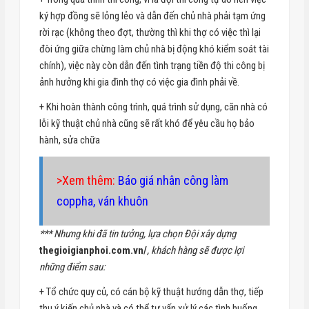
ký hợp đồng sẽ lỏng lẻo và dẫn đến chủ nhà phải tạm ứng
rời rạc (không theo đợt, thường thì khi thợ có việc thì lại
đòi ứng giữa chừng làm chủ nhà bị động khó kiểm soát tài
chính), việc này còn dẫn đến tình trạng tiền độ thi công bị
ảnh hưởng khi gia đình thợ có việc gia đình phải về.
+ Khi hoàn thành công trình, quá trình sử dụng, căn nhà có
lỗi kỹ thuật chủ nhà cũng sẽ rất khó để yêu cầu họ bảo
hành, sửa chữa
>Xem thêm:
Báo giá nhân công làm
coppha, ván khuôn
*** Nhưng khi đã tin tưởng, lựa chọn Đội xây dựng
thegioigianphoi.com.vn/
, khách hàng sẽ được lợi
những điểm sau:
+ Tổ chức quy củ, có cán bộ kỹ thuật hướng dẫn thợ, tiếp
thu ý kiến chủ nhà và có thể tư vấn xử lý các tình huống