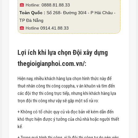
Hotline:
0888.81.88.33
Toàn Quốc :
Số 268- Đường 30/4 - P Hải Châu -
TP Đà Nẵng
Hotline
0914.41.88.33
Lợi ích khi lựa chọn Đội xây dựng
thegioigianphoi.com.vn/:
Hiện nay, nhiều khách hàng lựa chọn hình thức này để
thuê nhân công thi công coppha, v án khuôn và tìm đến
các đội thợ thi công trực tiếp, nhưng khi khách hàng lựa
trọn đội thi công như vậy sẽ gặp một số rủi ro:
+ Không có tổ chức quy củ và đọc bản vẽ kém dẫn đến
khó thực hiện được ý tưởng của chủ nhà hoặc người thiết
kế.
+ Trong quá trình thi công, vì là đội thi công tự do nên việc