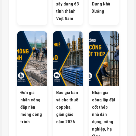
xây dựng 63
Dựng Nhà
tỉnh thành
Xưởng
Việt Nam
Đơn giá
Báo giá bán
Nhận gia
nhân công
và cho thuê
công lắp đặt
đắp nền
coppha,
cốt thép
móng công
giàn giáo
nhà dân
trình
năm 2026
dụng, công
nghiệp, hạ