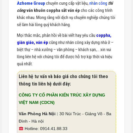
Azhome Group
chuyên cung cấp vật liệu,
nhân công
thi
công
ván khuôn coppha sắt ván ép
cho các công trình
khác nhau. Mong rằng với dịch vụ chuyên nghiệp chúng tôi
sẽ làm hài lòng quý khách hàng.
Mọi thắc mắc, phản hồi về bài viết hay yêu cầu
coppha,
giàn giáo, ván ép
cũng như nhân công xây dựng nhà ở –
biệt thự – nhà xưởng – văn phòng – khách sạn,… xin vui
lòng liên hệ với chúng tôi để được hỗ trợ kịp thời và hiệu
quả nhất.
Liên hệ tư vấn và báo giá cho chúng tôi theo
thông tin liên hệ dưới đây:
CÔNG TY CỔ PHẦN KIẾN TRÚC XÂY DỰNG
VIỆT NAM (CDCN)
Văn Phòng Hà Nội :
30 Núi Trúc - Giảng Võ - Ba
Đình - Hà nội
Hotline: 0914.41.88.33