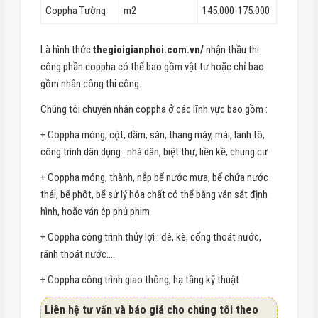
Coppha Tường
m2
145.000-175.000
Là hình thức
thegioigianphoi.com.vn/
nhận thầu thi
công phần coppha có thể bao gồm vật tư hoặc chỉ bao
gồm nhân công thi công.
Chúng tôi chuyên nhận coppha ở các lĩnh vực bao gồm :
+ Coppha móng, cột, dầm, sàn, thang máy, mái, lanh tô,
công trình dân dụng : nhà dân, biệt thự, liền kề, chung cư
+ Coppha móng, thành, nắp bể nước mưa, bể chứa nước
thải, bể phốt, bể sử lý hóa chất có thể bằng ván sắt định
hình, hoặc ván ép phủ phim
+ Coppha công trình thủy lợi : đê, kè, cống thoát nước,
rãnh thoát nước….
+ Coppha công trình giao thông, hạ tầng kỹ thuật
Liên hệ tư vấn và báo giá cho chúng tôi theo