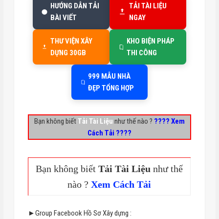
HƯỚNG DẪN TẢI
TẢI TÀI LIỆU
BÀI VIẾT
NGAY
THƯ VIỆN XÂY
KHO BIỆN PHÁP
DỰNG 30GB
THI CÔNG
999 MẪU NHÀ
ĐẸP TỔNG HỢP
Bạn không biết
Tải Tài Liệu
như thế nào ?
???? Xem
Cách Tải ????
Bạn không biết
Tải Tài Liệu
như thế
nào ?
Xem Cách Tải
►Group Facebook Hồ Sơ Xây dựng :