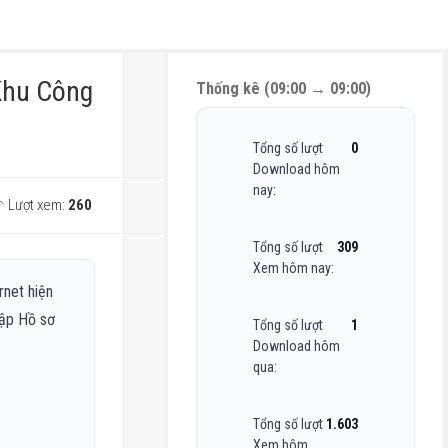
 Khu Công
Thống kê (09:00 → 09:00)
Tổng số lượt
0
Download hôm
nay:
Lượt xem:
260
Tổng số lượt
309
Xem hôm nay:
rnet hiện
cập Hồ sơ
Tổng số lượt
1
Download hôm
qua:
Tổng số lượt
1.603
Xem hôm