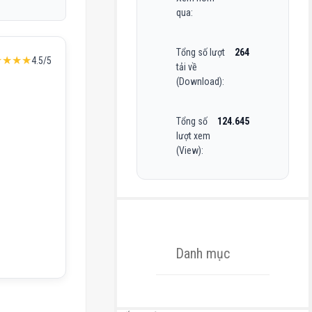
qua:
Tổng số lượt
264
★★★★
4.5/5
tải về
(Download):
Tổng số
124.645
lượt xem
(View):
Danh mục