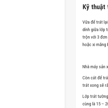
Kỹ thuật 
Vữa để trát lạ
dính giữa lớp 
trộn với 3 đơn
hoặc xi măng 
Nhà máy sản x
Còn cát để trá
trát xong sẽ r
Lớp trát tườn
cùng là 15 – 