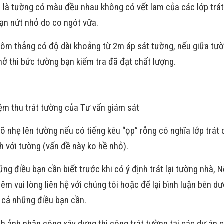
g là tường có màu đều nhau không có vết lam của các lớp trát
rạn nứt nhỏ do co ngót vữa.
ôm thẳng có độ dài khoảng từ 2m áp sát tường, nếu giữa tư
ở thì bức tường bạn kiểm tra đã đạt chất lượng.
ệm thu trát tường của Tư vấn giám sát
õ nhẹ lên tường nếu có tiếng kêu “ọp” rỗng có nghĩa lớp trát
h với tường (vấn đề này ko hề nhỏ).
ững điều bạn cần biết trước khi có ý định trát lại tường nhà, 
êm vui lòng liên hệ với chúng tôi hoặc để lại bình luận bên dư
t cả những điều bạn cần.
h ảnh nhân công xây dựng thi công trát tường tại các dự án 