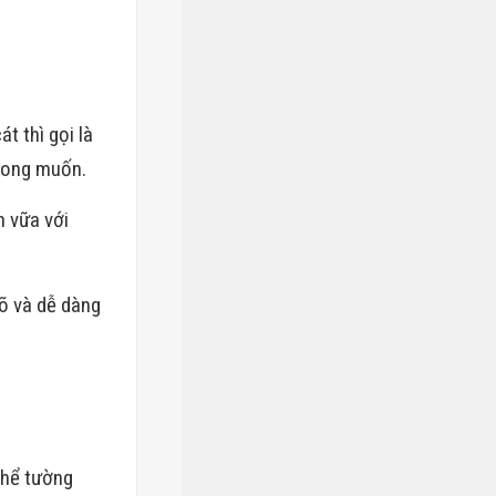
t thì gọi là
mong muốn.
ộn vữa với
rõ và dễ dàng
 thể tường