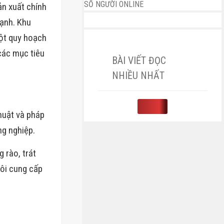
SỐ NGƯỜI ONLINE
n xuất chính
mạnh. Khu
một quy hoạch
các mục tiêu
BÀI VIẾT ĐỌC
NHIỀU NHẤT
huật và pháp
ng nghiệp.
 rào, trát
tôi cung cấp