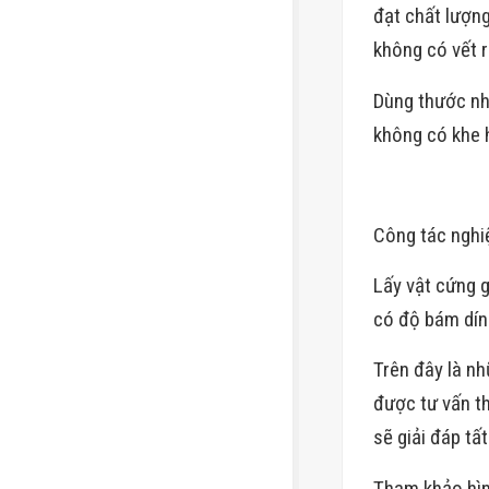
đạt chất lượn
không có vết 
Dùng thước nh
không có khe h
Công tác nghi
Lấy vật cứng g
có độ bám dín
Trên đây là nh
được tư vấn th
sẽ giải đáp tấ
Tham khảo hìn