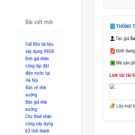
Bài viết mới
THÔNG TI
Tác giả:
S
Full Kho tài liệu
Định dạng
xây dựng 99GB
Đơn giá nhân
Mã sản p
công lắp đặt
điện nước tại
Link tải tài l
Hà Nội
Bản vẽ nhà
xưởng
Báo giá nhà
Lấy mật khẩ
xưởng
Cho thuê nhân
công xây dựng
63 tỉnh thành