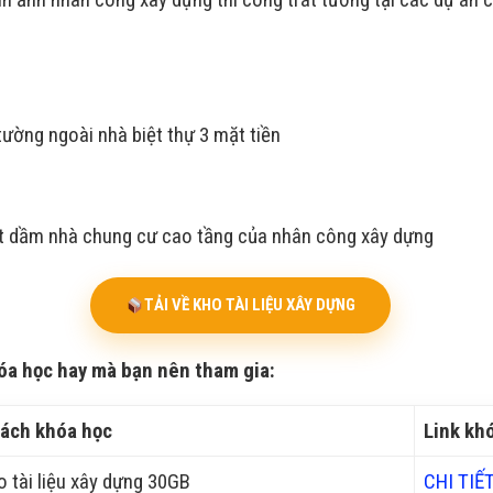
tường ngoài nhà biệt thự 3 mặt tiền
t dầm nhà chung cư cao tầng của nhân công xây dựng
TẢI VỀ KHO TÀI LIỆU XÂY DỰNG
óa học hay mà bạn nên tham gia:
ách khóa học
Link kh
o tài liệu xây dựng 30GB
CHI TIẾT