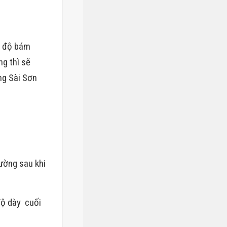
ảo độ bám
ng thì sẽ
ng Sài Sơn
tường sau khi
độ dày cuối