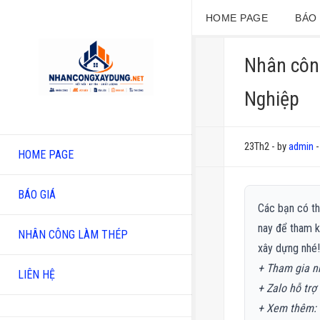
HOME PAGE
BÁO 
Nhân công
Nghiệp
23Th2
-
by
admin
-
HOME PAGE
BÁO GIÁ
Các bạn có thể
nay để tham k
NHÂN CÔNG LÀM THÉP
xây dựng nhé
+ Tham gia 
LIÊN HỆ
+ Zalo hỗ trợ
+
Xem thêm: