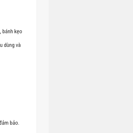
, bánh kẹo
êu dùng và
i đảm bảo.