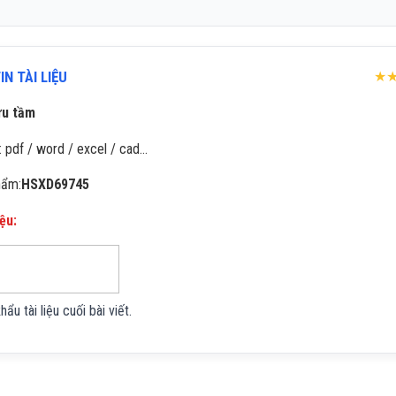
N TÀI LIỆU
★
ưu tầm
: pdf / word / excel / cad…
hẩm:
HSXD69745
iệu:
u tài liệu cuối bài viết.