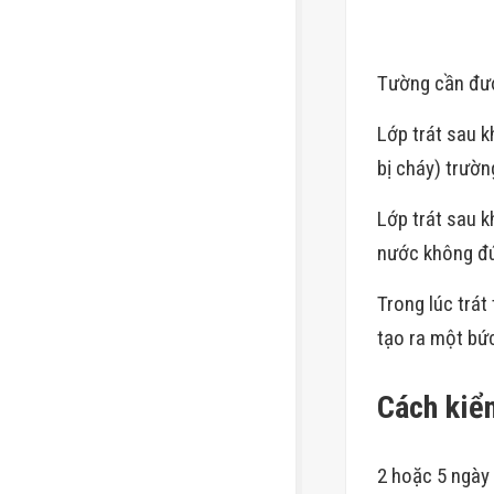
Tường cần đượ
Lớp trát sau k
bị cháy) trườ
Lớp trát sau kh
nước không đú
Trong lúc trát
tạo ra một bứ
Cách kiểm
2 hoặc 5 ngày 