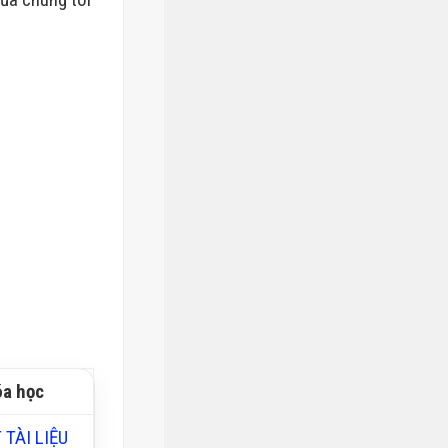
óa học
 TÀI LIỆU