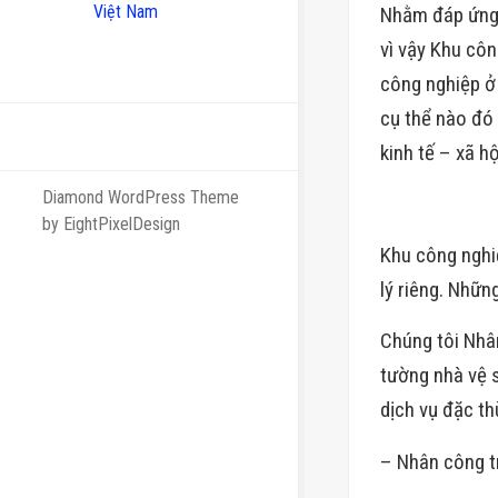
Việt Nam
Nhằm đáp ứng 
vì vậy Khu cô
công nghiệp ở
cụ thể nào đó
kinh tế – xã h
Diamond WordPress Theme
by EightPixelDesign
Khu công nghi
lý riêng. Nhữ
Chúng tôi Nhâ
tường nhà vệ s
dịch vụ đặc th
– Nhân công t