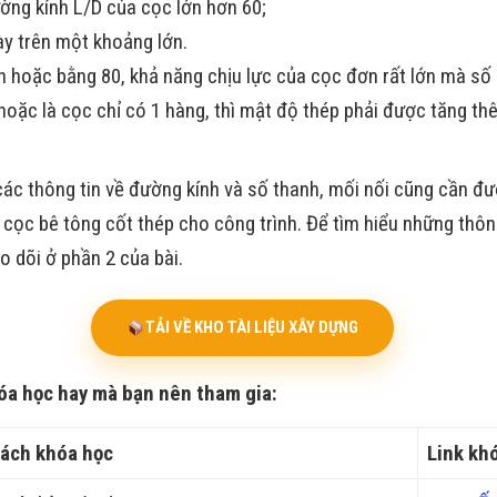
ờng kính L/D của cọc lớn hơn 60;
ày trên một khoảng lớn.
ơn hoặc bằng 80, khả năng chịu lực của cọc đơn rất lớn mà số
t hoặc là cọc chỉ có 1 hàng, thì mật độ thép phải được tăng t
các thông tin về đường kính và số thanh, mối nối cũng cần đ
 cọc bê tông cốt thép cho công trình. Để tìm hiểu những thông
o dõi ở phần 2 của bài.
TẢI VỀ KHO TÀI LIỆU XÂY DỰNG
óa học hay mà bạn nên tham gia:
ách khóa học
Link kh