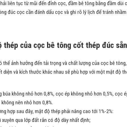
hải liên tục từ mũi đến đỉnh cọc, đầm bê tông bằng đầm dùi 
công đúc cọc cần đánh dấu cọc và ghi rõ lý lịch để tránh nhầm 
ộ thép của cọc bê tông cốt thép đúc sẵn
ó thể ảnh hưởng đến tải trọng và chất lượng của cọc bê tông
iết diện và kích thước khác nhau sẽ phù hợp với một mật độ t
 búa không nhỏ hơn 0,8%, cọc ép không nhỏ hơn 0,5%, cọc 
i không nên nhỏ hơn 0,8%.
ờng hợp sau đây, mật độ thép phải nâng cao tới 1%-2%:
 xuyên qua lớp đất rắn có độ dày nhất định;