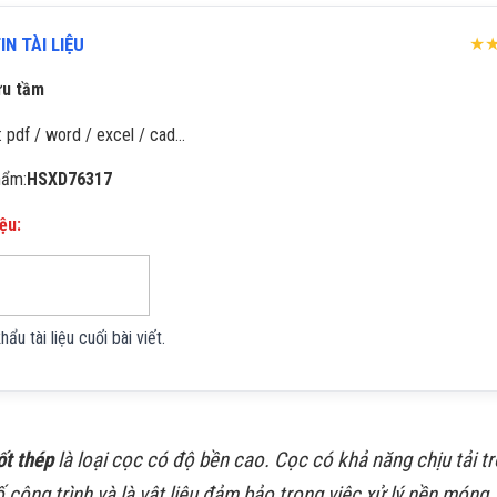
N TÀI LIỆU
★
ưu tầm
: pdf / word / excel / cad…
hẩm:
HSXD76317
iệu:
u tài liệu cuối bài viết.
ốt thép
là loại cọc có độ bền cao. Cọc có khả năng chịu tải tr
ố công trình và là vật liệu đảm bảo trong việc xử lý nền móng.