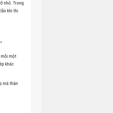
cỡ nhỏ. Trong
lẫn khi thi
.
, mỗi một
hép khác
ép mà thân