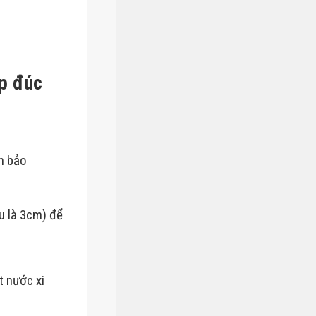
ép đúc
ảm bảo
ểu là 3cm) để
t nước xi