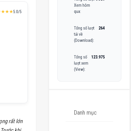
Xem hôm
★★★★
qua:
5.0/5
Tổng số lượt
264
tải về
(Download):
Tổng số
123.975
lượt xem
(View):
Danh mục
ọng rất lớn
 Trước khi