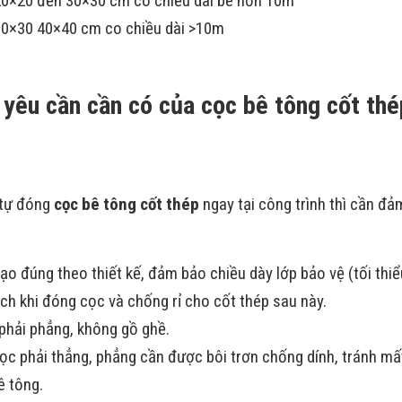
 20×20 đến 30×30 cm có chiều dài bé hơn 10m
 30×30 40×40 cm co chiều dài >10m
 yêu cần cần có của cọc bê tông cốt th
 tự đóng
cọc bê tông cốt thép
ngay tại công trình thì cần đ
ạo đúng theo thiết kế, đảm bảo chiều dày lớp bảo vệ (tối thi
ch khi đóng cọc và chống rỉ cho cốt thép sau này.
 phải phẳng, không gồ ghề.
ọc phải thẳng, phẳng cần được bôi trơn chống dính, tránh mấ
ê tông.