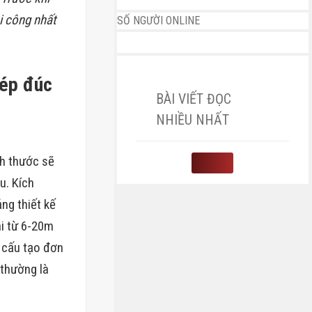
i công nhất
SỐ NGƯỜI ONLINE
hép đúc
BÀI VIẾT ĐỌC
NHIỀU NHẤT
ch thước sẽ
u. Kích
ng thiết kế
ài từ 6-20m
ó cấu tạo đơn
 thường là