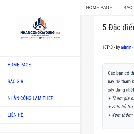
HOME PAGE
BÁO 
5 Đặc điể
16Th3
-
by
admin
-
HOME PAGE
Các bạn có thể
nay để tham k
BÁO GIÁ
xây dựng nhé
+ Tham gia 
NHÂN CÔNG LÀM THÉP
+ Zalo hỗ trợ
+
Xem thêm:
LIÊN HỆ