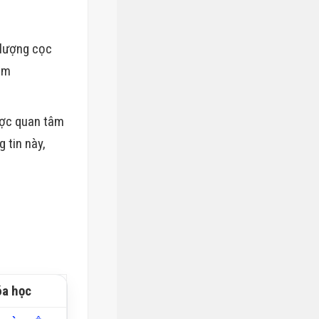
 lượng cọc
hêm
ược quan tâm
 tin này,
óa học