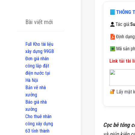
THÔNG TI
Bài viết mới
Tác giả:
S
Định dạng
Full Kho tài liệu
Mã sản p
xây dựng 99GB
Đơn giá nhân
Link tải tài l
công lắp đặt
điện nước tại
Hà Nội
Bản vẽ nhà
Lấy mật khẩ
xưởng
Báo giá nhà
xưởng
Cho thuê nhân
công xây dựng
Cọc bê tông c
63 tỉnh thành
và giúp kiên c