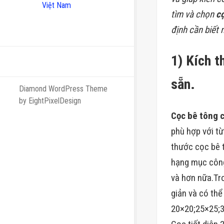
Việt Nam
tìm và chọn
cọ
định cần biết
1) Kích t
sẵn.
Diamond WordPress Theme
by EightPixelDesign
Cọc bê tông 
phù hợp với t
thước cọc bê t
hạng mục công 
và hơn nữa.Tro
giản và có thể
20×20;25×25;