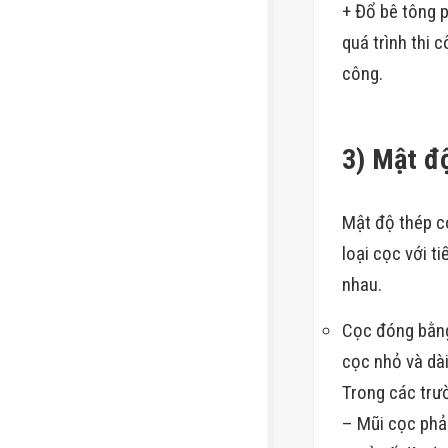
+ Đổ bê tông p
quá trình thi 
công.
3) Mật đ
Mật độ thép c
loại cọc với t
nhau.
Cọc đóng bằng
cọc nhỏ và dà
Trong các trư
– Mũi cọc phải