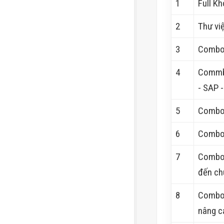
1
Full Kh
2
Thư vi
3
Combo 
4
Commbo
- SAP -
5
Combo 
6
Combo 
7
Combo 
đến ch
8
Combo 
nâng c