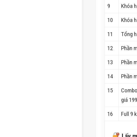
9
Khóa h
10
Khóa h
11
Tổng h
12
Phần m
13
Phần m
14
Phần m
15
Combo 
giá 19
16
Full 9
Lấy mậ