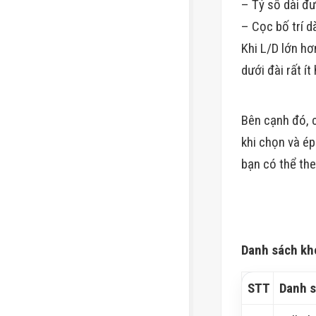
– Tỷ số dài đư
– Cọc bố trí d
Khi L/D lớn h
dưới đài rất í
Bên cạnh đó, 
khi chọn và ép
bạn có thể the
Danh sách kh
STT
Danh s